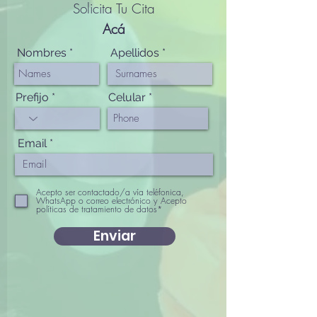
Solicita Tu Cita
Acá
Nombres
Apellidos
Prefijo
Celular
Email
Acepto ser contactado/a vía teléfonica,
WhatsApp o correo electrónico y Acepto
políticas de tratamiento de datos*
Enviar