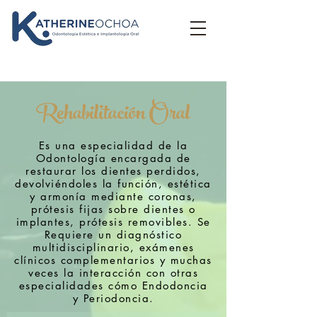
Rehabilitación Oral
Es una especialidad de la
Odontología encargada de
restaurar los dientes perdidos,
devolviéndoles la función, estética
y armonía mediante coronas,
prótesis fijas sobre dientes o
implantes, prótesis removibles. Se
Requiere un diagnóstico
multidisciplinario, exámenes
clínicos complementarios y muchas
veces la interacción con otras
especialidades cómo Endodoncia
y Periodoncia.