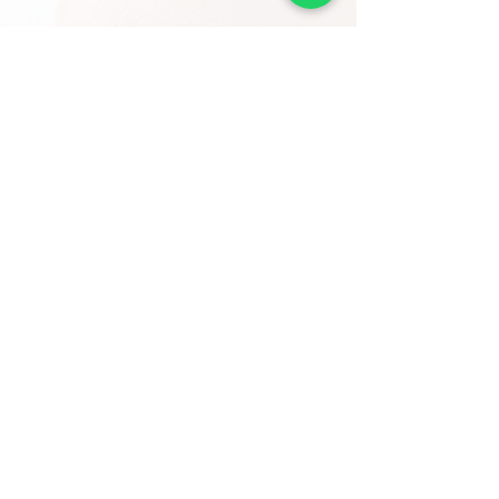
Katherine Ochoa
Esp. Operatoria Dental Estética
Nuestra Dirección
Email:
info@drkatherineochoa.com
Tel: (+57 1) 795 3131 Ext. 6100
Cel.
(+57)
318 3112981
WhatsApp:
(+57) 318 3112981
Carrera 19a # 82-85 Consultorio 610
Bogotá, DC 110221
Horarios
Lunes a Viernes: 8:00am a 4:00pm
Sábado: 7:00am a 1:00pm
Solo Por Cita
Agende Su Cita