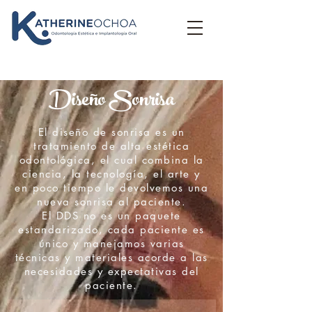
Diseño Sonrisa
El diseño de sonrisa es un
tratamiento de alta estética
odontológica, el cual combina la
ciencia, la tecnología, el arte y
en poco tiempo le devolvemos una
nueva sonrisa al paciente.
El DDS no es un paquete
estandarizado, cada paciente es
único y manejamos varias
técnicas y materiales acorde a las
necesidades y expectativas del
paciente.