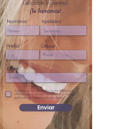
Descubre Tu Sonrisa.
¡Te llamamos!
Nombres
Apellidos
Prefijo
Celular
Email
Acepto ser contactado/a vía teléfonica,
WhatsApp o correo electrónico y Acepto
políticas de tratamiento de datos*
Enviar